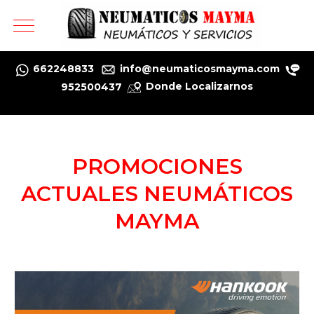
Mobile Menu Toggle
662248833
info@neumaticosmayma.com
952500437
Donde Localizarnos
PROMOCIONES
ACTUALES NEUMÁTICOS
MAYMA